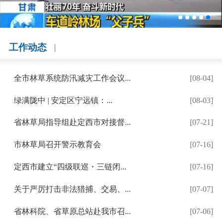
市林业和草原局召开全市建...
工作动态
全市林草系统防汛减灾工作会议...
[08-04]
绿满陇中 | 安定区宁远镇：...
[08-03]
省林草局指导组赴定西市对接督...
[07-21]
市林草局召开警示教育会
[07-16]
定西市建立“四级联巡・三链闭...
[07-16]
关于严厉打击非法猎捕、交易、...
[07-07]
省林科院、省草原总站赴我市召...
[07-06]